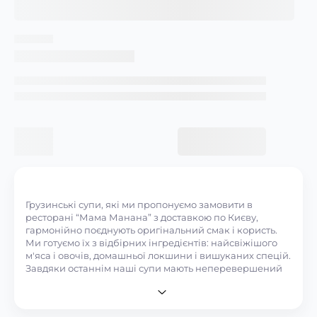
Грузинські супи, які ми пропонуємо замовити в
ресторані “Мама Манана” з доставкою по Києву,
гармонійно поєднують оригінальний смак і користь.
Ми готуємо їх з відбірних інгредієнтів: найсвіжішого
м'яса і овочів, домашньої локшини і вишуканих спецій.
Завдяки останнім наші супи мають неперевершений
аромат. Замовляти супи і інші страви у нашому закладі
з доставкою можна в режимі онлайн заздалегідь на
конкретний час, а ми привеземо їх за вказаною вами